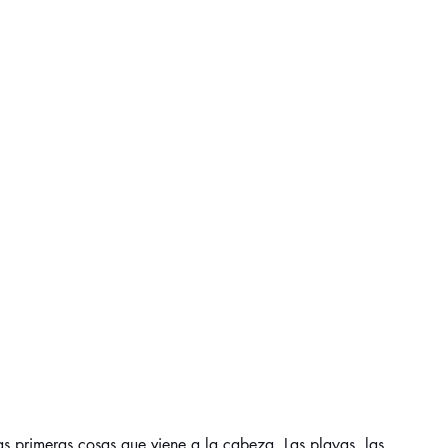
s primeras cosas que viene a la cabeza. Las playas, las 