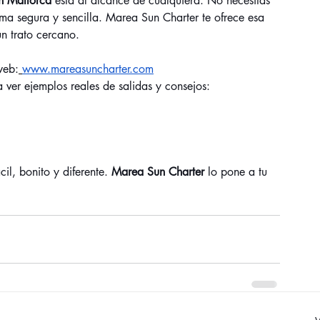
en Mallorca
 está al alcance de cualquiera. No necesitas 
rma segura y sencilla. Marea Sun Charter te ofrece esa 
n trato cercano.
web:
www.mareasuncharter.com
a ver ejemplos reales de salidas y consejos:
l, bonito y diferente. 
Marea Sun Charter
 lo pone a tu 