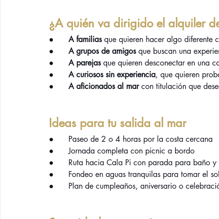
¿A quién va dirigido el alquiler d
●      
A familias
 que quieren hacer algo diferente 
●      
A grupos de amigos
 que buscan una experie
●      
A parejas
 que quieren desconectar en una ca
●      
A curiosos sin experiencia
, que quieren prob
●      
A aficionados al mar
 con titulación que des
Ideas para tu salida al mar
●      Paseo de 2 o 4 horas por la costa cercana
●      Jornada completa con picnic a bordo
●      Ruta hacia Cala Pi con parada para baño y 
●      Fondeo en aguas tranquilas para tomar el so
●      Plan de cumpleaños, aniversario o celebraci