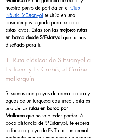
Mallorca
 es una garantía de éxito, y 
nuestro punto de partida en el
Club 
Nàutic S’Estanyol
 te sitúa en una 
posición privilegiada para explorar 
estas joyas. Estas son las 
mejores rutas 
en barco desde S'Estanyol
 que hemos 
diseñado para ti.
1. Ruta clásica: de S'Estanyol a 
Es Trenc y Es Carbó, el Caribe 
mallorquín
Si sueñas con playas de arena blanca y 
aguas de un turquesa casi irreal, esta es 
una de las 
rutas en barco por 
Mallorca
 que no te puedes perder. A 
poca distancia de S'Estanyol, te espera 
la famosa playa de Es Trenc, un arenal 
protegido que se siente como un pedazo 