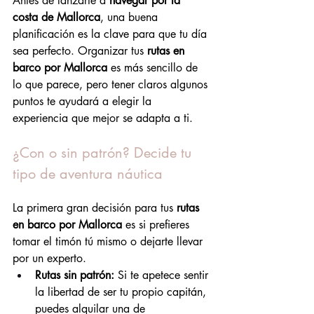
Antes de lanzarte a 
navegar por la 
costa de Mallorca
, una buena 
planificación es la clave para que tu día 
sea perfecto. Organizar tus 
rutas en 
barco por Mallorca
 es más sencillo de 
lo que parece, pero tener claros algunos 
puntos te ayudará a elegir la 
experiencia que mejor se adapta a ti.
¿Con o sin patrón? Decide tu 
tipo de aventura náutica
La primera gran decisión para tus 
rutas 
en barco por Mallorca
 es si prefieres 
tomar el timón tú mismo o dejarte llevar 
por un experto.
Rutas sin patrón:
 Si te apetece sentir 
la libertad de ser tu propio capitán, 
puedes alquilar una de 