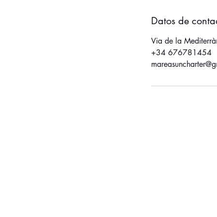
Datos de conta
Via de la Mediterr
+34 676781454
mareasuncharter@g