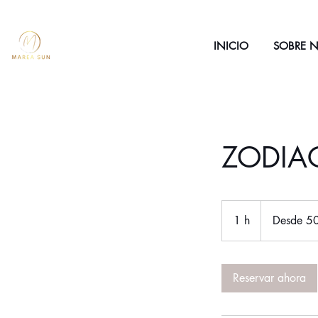
INICIO
SOBRE 
ZODIA
Desde
500
1 h
1
Desde 5
euros
Reservar ahora